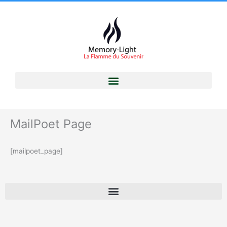
Aller
au
contenu
MailPoet Page
[mailpoet_page]