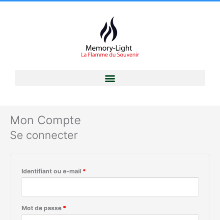
Aller
Obligatoire
Obligatoire
au
contenu
Mon Compte
Se connecter
Identifiant ou e-mail
*
Mot de passe
*